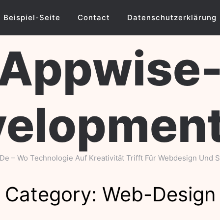
Beispiel-Seite
Contact
Datenschutzerklärung
Appwise
velopment
 – Wo Technologie Auf Kreativität Trifft Für Webdesign Und So
Category:
Web-Design