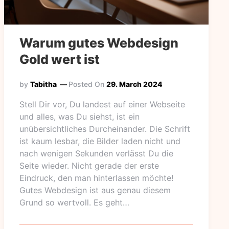
Warum gutes Webdesign
Gold wert ist
by
Tabitha
Posted On
29. March 2024
Stell Dir vor, Du landest auf einer Webseite
und alles, was Du siehst, ist ein
unübersichtliches Durcheinander. Die Schrift
ist kaum lesbar, die Bilder laden nicht und
nach wenigen Sekunden verlässt Du die
Seite wieder. Nicht gerade der erste
Eindruck, den man hinterlassen möchte!
Gutes Webdesign ist aus genau diesem
Grund so wertvoll. Es geht…