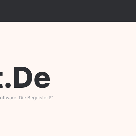
-
.de
ftware, Die Begeistert!"