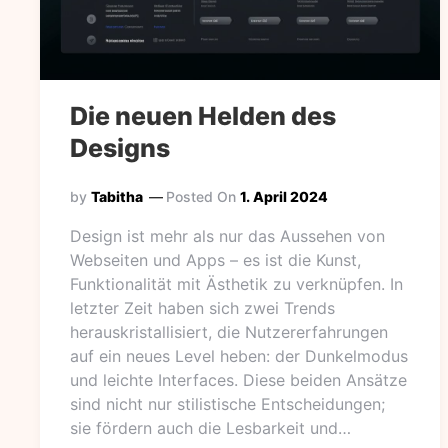
Die neuen Helden des
Designs
by
Tabitha
Posted On
1. April 2024
Design ist mehr als nur das Aussehen von
Webseiten und Apps – es ist die Kunst,
Funktionalität mit Ästhetik zu verknüpfen. In
letzter Zeit haben sich zwei Trends
herauskristallisiert, die Nutzererfahrungen
auf ein neues Level heben: der Dunkelmodus
und leichte Interfaces. Diese beiden Ansätze
sind nicht nur stilistische Entscheidungen;
sie fördern auch die Lesbarkeit und…