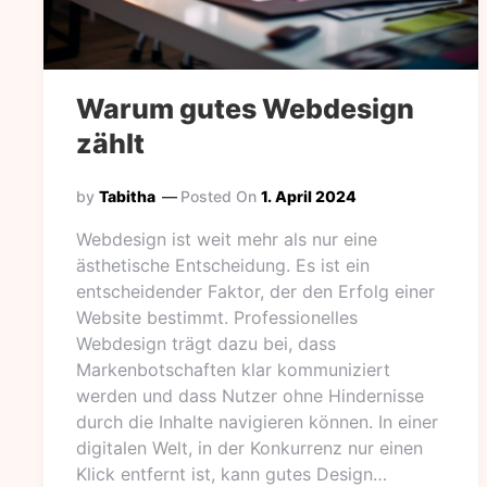
Warum gutes Webdesign
zählt
by
Tabitha
Posted On
1. April 2024
Webdesign ist weit mehr als nur eine
ästhetische Entscheidung. Es ist ein
entscheidender Faktor, der den Erfolg einer
Website bestimmt. Professionelles
Webdesign trägt dazu bei, dass
Markenbotschaften klar kommuniziert
werden und dass Nutzer ohne Hindernisse
durch die Inhalte navigieren können. In einer
digitalen Welt, in der Konkurrenz nur einen
Klick entfernt ist, kann gutes Design…